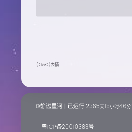
(OwO)表情
©静谧星河 | 已运行
2365
18
46
天
小时
分
粤ICP备20010383号