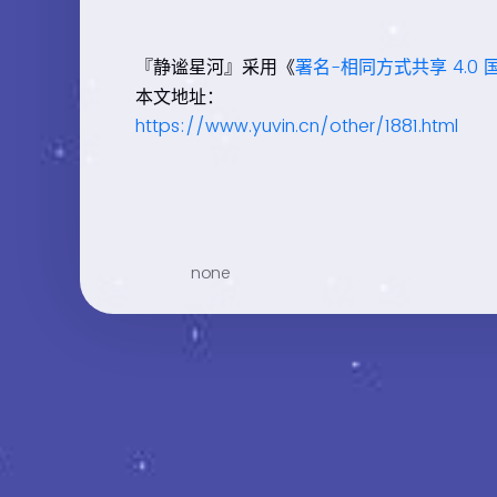
『静谧星河』采用《
署名-相同方式共享 4.0 
本文地址：
https://www.yuvin.cn/other/1881.html
none