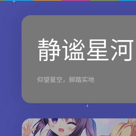
静谧星河
仰望星空，脚踏实地