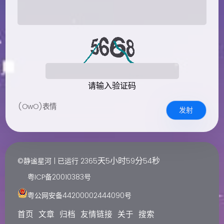
请输入验证码
(OwO)表情
发射
天
小时
分
秒
©静谧星河 | 已运行
2365
5
59
54
粤ICP备20010383号
粤公网安备44200002444090号
首页
文章
归档
友情链接
关于
搜索