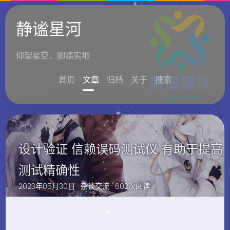
静谧星河
仰望星空，脚踏实地
首页
文章
归档
关于
搜索
设计验证 信赖误码测试仪 有助于提高
测试精确性
2023年05月30日 ·
杂谈交流
· 602次阅读