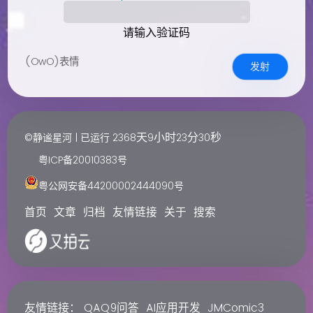
请输入验证码
(OwO)表情
发射
天
小时
分
秒
©静谧星河 | 已运行
2368
9
23
30
粤ICP备20010383号
粤公网安备44200002444090号
首页
文章
归档
友情链接
关于
搜索
友情链接：
QAQ9问答
AI应用开发
JMComic3