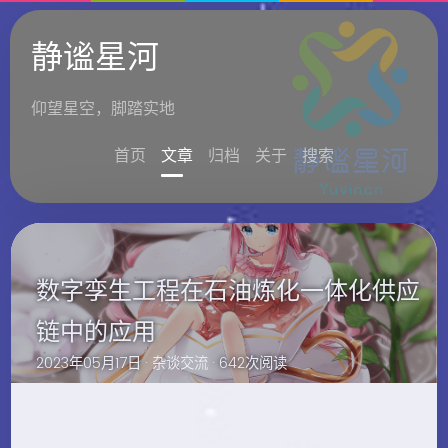
静谧星河
仰望星空，脚踏实地
首页
文章
归档
关于
搜索
数字孪生工程在石油炼化一体化供应
链中的应用
2023年05月17日 ·
杂谈交流
· 642次阅读