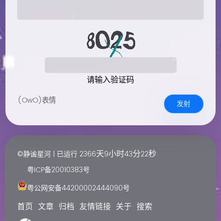
请输入验证码
(OwO)表情
发射
天
小时
分
秒
©静谧星河 | 已运行
2366
9
43
22
粤ICP备20010383号
粤公网安备44200002444090号
首页
文章
归档
友情链接
关于
搜索