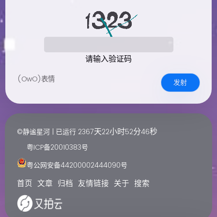
请输入验证码
(OwO)表情
发射
天
小时
分
秒
©静谧星河 | 已运行
2367
22
52
46
粤ICP备20010383号
粤公网安备44200002444090号
首页
文章
归档
友情链接
关于
搜索