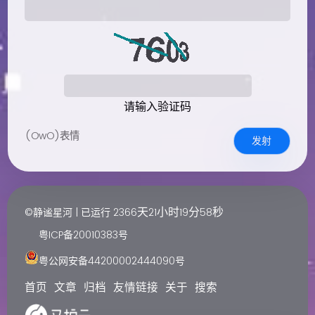
请输入验证码
(OwO)表情
发射
天
小时
分
秒
©静谧星河 | 已运行
2366
21
19
58
粤ICP备20010383号
粤公网安备44200002444090号
首页
文章
归档
友情链接
关于
搜索