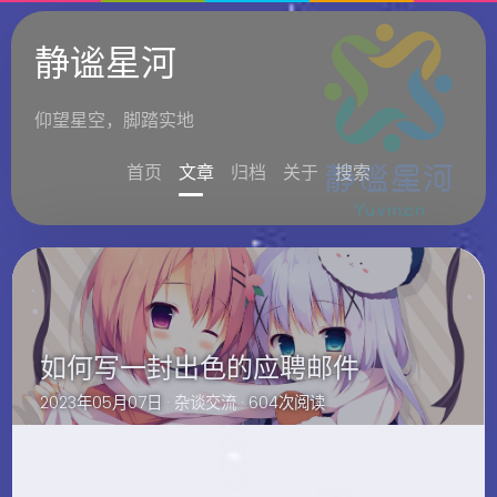
静谧星河
仰望星空，脚踏实地
首页
文章
归档
关于
搜索
如何写一封出色的应聘邮件
2023年05月07日 ·
杂谈交流
· 604次阅读