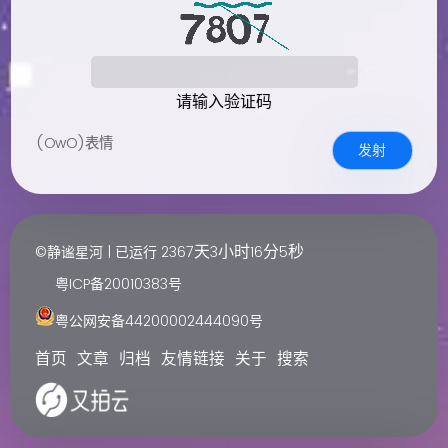
请输入验证码
(OwO)表情
发射
天
小时
分
秒
©静谧星河 | 已运行
2367
3
16
6
粤ICP备20010383号
粤公网安备44200002444090号
首页
文章
归档
友情链接
关于
搜索