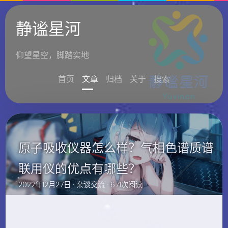
静谧星河
仰望星空，脚踏实地
首页
文章
归档
关于
搜索
原子吸收仪器怎么样？气相色谱质谱
联用仪的优点有哪些？
2022年12月27日 ·
杂谈交流
· 671次阅读