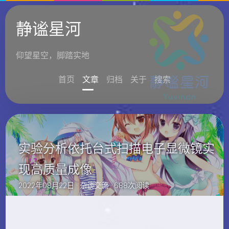
静谧星河
仰望星空，脚踏实地
首页
文章
归档
关于
搜索
实验分析依托台式扫描电子显微镜实
现高质量成像
2022年08月22日 ·
杂谈交流
· 688次阅读