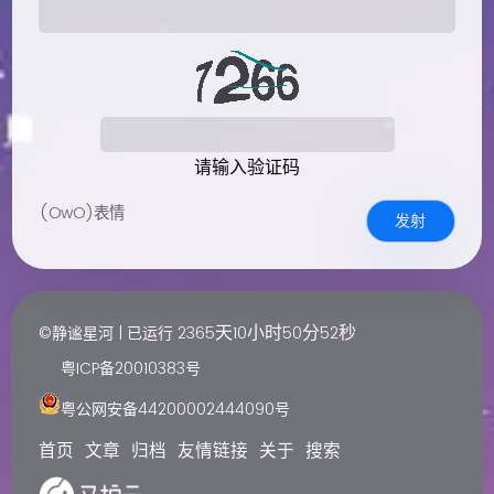
请输入验证码
(OwO)表情
发射
天
小时
分
秒
©静谧星河 | 已运行
2365
10
50
52
粤ICP备20010383号
粤公网安备44200002444090号
首页
文章
归档
友情链接
关于
搜索