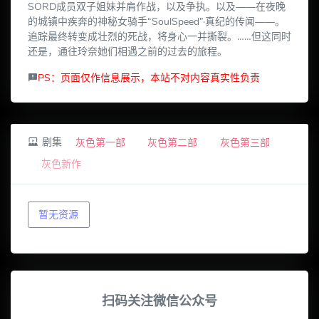
SORD成员双子姐妹并肩作战，以及争执。以及——在夜晚
的城镇中疾奔的神秘女骑手“SoulSpeed”·真纪的传闻——。
追踪最终转变成壮烈的死战，将身心一并撕裂。……但这同时
还是，通往玲奈她们相遇之前的过去的旅程。
PS：页面仅作信息展示，本站不对内容真实性负责
剧集
灰色第一部
灰色第二部
灰色第三部
灰色新作
暂无资源
扫码关注微信公众号