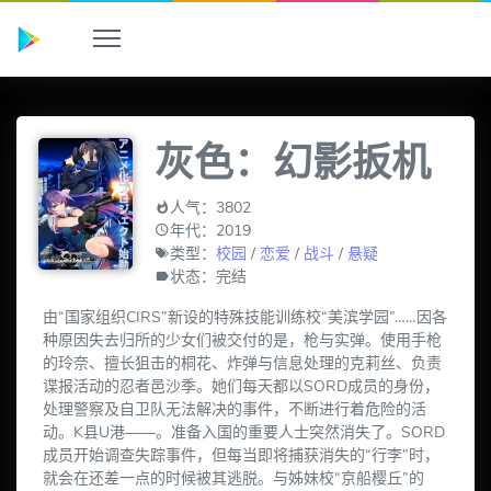
灰色：幻影扳机
人气：3802
年代：2019
类型：
校园
/
恋爱
/
战斗
/
悬疑
状态：完结
由“国家组织CIRS”新设的特殊技能训练校“美滨学园”……因各
种原因失去归所的少女们被交付的是，枪与实弹。使用手枪
的玲奈、擅长狙击的桐花、炸弹与信息处理的克莉丝、负责
谍报活动的忍者邑沙季。她们每天都以SORD成员的身份，
处理警察及自卫队无法解决的事件，不断进行着危险的活
动。K县U港——。准备入国的重要人士突然消失了。SORD
成员开始调查失踪事件，但每当即将捕获消失的“行李”时，
就会在还差一点的时候被其逃脱。与姊妹校“京船樱丘”的