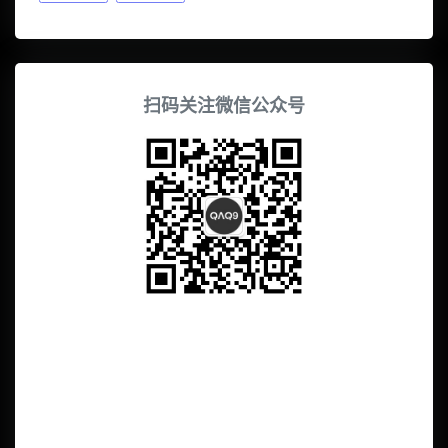
扫码关注微信公众号