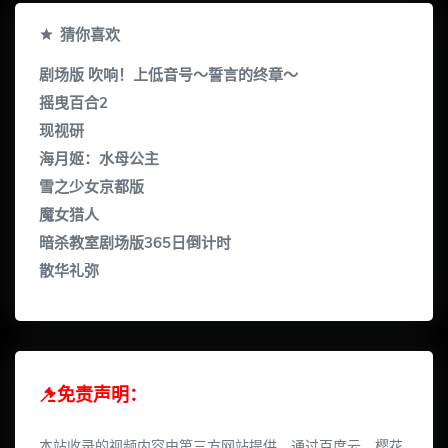
猜你喜欢
剧场版 吹响！上低音号～誓言的终章～
摇曳百合2
现视研
海月姬：水母公主
雪之少女京都版
魔女猎人
暗杀教室剧场版365日倒计时
散华礼弥
免责声明：
本站收录的视频内容由第三方网站提供，通过百度云、樱花