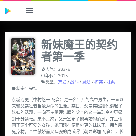
新妹魔王的契约
者第一季
人气：28378
年代：2015
类型：
恋爱
/
战斗
/
魔法
/
搞笑
/
妹系
状态：完结
东城刃更（中村悠一 配音）是一名平凡的高中男生，一直以
来和父亲过着相依为命的生活。某日，父亲突然跟他谈起了
妹妹的话题，一向不按常理出牌的父亲的这一举动令刃更感
到十分紧张。果不其然，父亲宣布了他再婚的消息，并且带
回了两个可爱的女孩，她们现在便是刃更的妹妹了。拥有魔
鬼身材，个性傲娇而又逞强的成濑澪（朝井彩加 配音），长