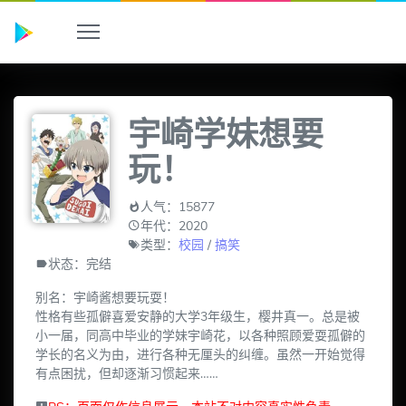
宇崎学妹想要
玩！
人气：15877
年代：2020
类型：
校园
/
搞笑
状态：完结
别名：宇崎酱想要玩耍！
性格有些孤僻喜爱安静的大学3年级生，樱井真一。总是被
小一届，同高中毕业的学妹宇崎花，以各种照顾爱耍孤僻的
学长的名义为由，进行各种无厘头的纠缠。虽然一开始觉得
有点困扰，但却逐渐习惯起来……