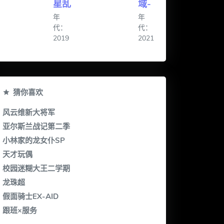
星乱
域-
年
年
代：
代：
2019
2021
猜你喜欢
风云维新大将军
亚尔斯兰战记第二季
小林家的龙女仆SP
天才玩偶
校园迷糊大王二学期
龙珠超
假面骑士EX-AID
跟班×服务