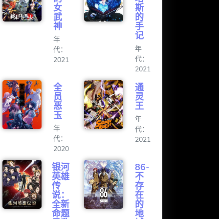
女
斯
武
的
神
手
记
年
年
代：
代：
2021
2021
全
通
员
灵
恶
王
玉
年
年
代：
代：
2021
2020
银河
86-
英雄
不
传
存
说：
在
全新
的
命题
地