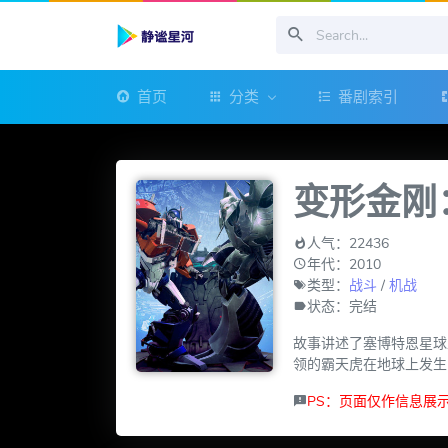
首页
分类
番剧索引
变形金刚
人气：22436
年代：2010
类型：
战斗
/
机战
状态：完结
故事讲述了塞博特恩星球
领的霸天虎在地球上发生
PS：页面仅作信息展