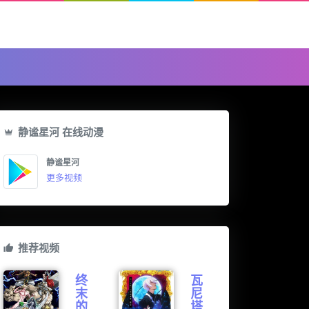
静谧星河 在线动漫
静谧星河
更多视频
推荐视频
终
瓦
末
尼
的
塔