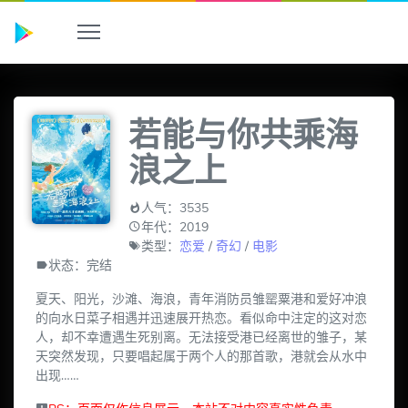
若能与你共乘海
浪之上
人气：3535
年代：2019
类型：
恋爱
/
奇幻
/
电影
状态：完结
夏天、阳光，沙滩、海浪，青年消防员雏罂粟港和爱好冲浪
的向水日菜子相遇并迅速展开热恋。看似命中注定的这对恋
人，却不幸遭遇生死别离。无法接受港已经离世的雏子，某
天突然发现，只要唱起属于两个人的那首歌，港就会从水中
出现……