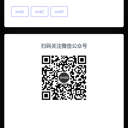
ova1
ova2
ova3
扫码关注微信公众号