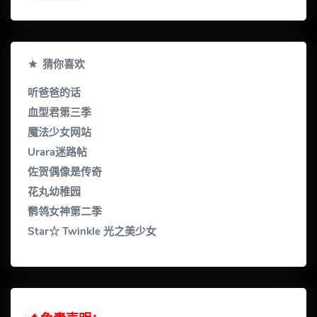
猜你喜欢
听爸爸的话
血型君第三季
魔法少女网站
Urara迷路帖
佐贺偶像是传奇
花丸幼稚园
鹡鸰女神第二季
Star☆ Twinkle 光之美少女