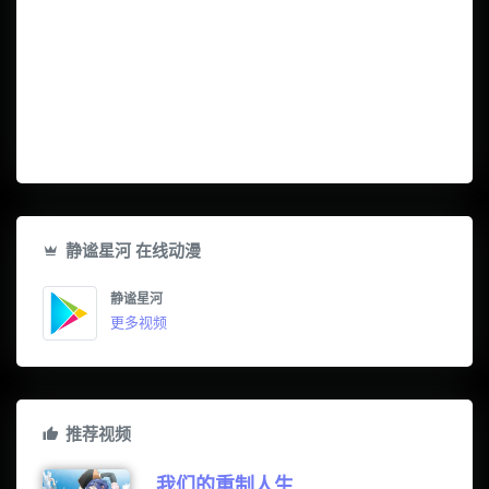
静谧星河 在线动漫
静谧星河
更多视频
推荐视频
我们的重制人生