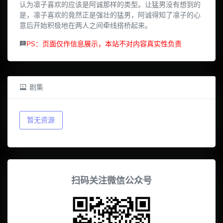
认为凛子喜欢的应该是阿诚那样的类型。让猛男没有想到的
是，凛子喜欢的竟然正是强壮的猛男，阿诚得知了凛子的心
意后开始积极地在两人之间牵线搭桥起来。
PS：页面仅作信息展示，本站不对内容真实性负责
剧集
暂无资源
扫码关注微信公众号