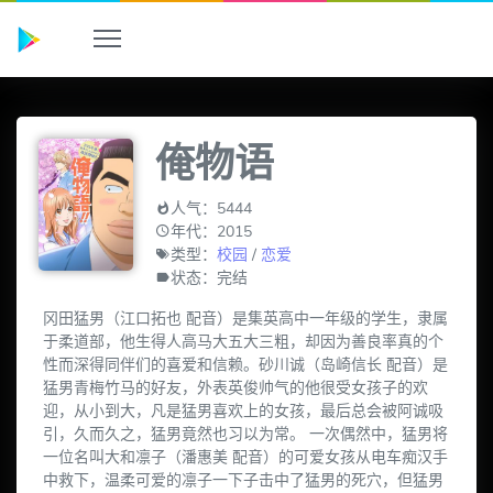
俺物语
人气：5444
年代：2015
类型：
校园
/
恋爱
状态：完结
冈田猛男（江口拓也 配音）是集英高中一年级的学生，隶属
于柔道部，他生得人高马大五大三粗，却因为善良率真的个
性而深得同伴们的喜爱和信赖。砂川诚（岛崎信长 配音）是
猛男青梅竹马的好友，外表英俊帅气的他很受女孩子的欢
迎，从小到大，凡是猛男喜欢上的女孩，最后总会被阿诚吸
引，久而久之，猛男竟然也习以为常。 一次偶然中，猛男将
一位名叫大和凛子（潘惠美 配音）的可爱女孩从电车痴汉手
中救下，温柔可爱的凛子一下子击中了猛男的死穴，但猛男