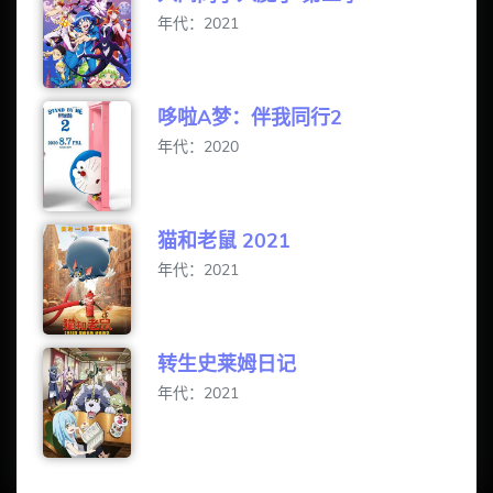
年代：2021
哆啦A梦：伴我同行2
年代：2020
猫和老鼠 2021
年代：2021
转生史莱姆日记
年代：2021