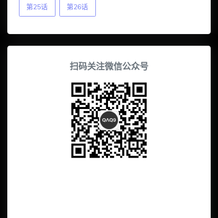
第25话
第26话
扫码关注微信公众号