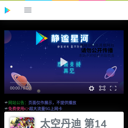
00:00
/
0:00
网站公告：
页面仅作展示，不提供播放
免费使用👉
超大流量5G上网卡
太空丹迪 第14