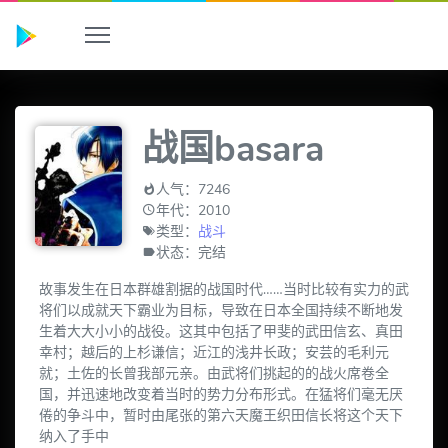
战国basara
人气：7246
年代：2010
类型：
战斗
状态：完结
故事发生在日本群雄割据的战国时代……当时比较有实力的武
将们以成就天下霸业为目标，导致在日本全国持续不断地发
生着大大小小的战役。这其中包括了甲斐的武田信玄、真田
幸村；越后的上杉谦信；近江的浅井长政；安芸的毛利元
就；土佐的长曾我部元亲。由武将们挑起的的战火席卷全
国，并迅速地改变着当时的势力分布形式。在猛将们毫无厌
倦的争斗中，暂时由尾张的第六天魔王织田信长将这个天下
纳入了手中