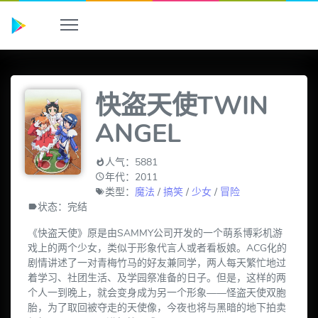
快盗天使TWIN
ANGEL
人气：5881
年代：2011
类型：
魔法
/
搞笑
/
少女
/
冒险
状态：完结
《快盗天使》原是由SAMMY公司开发的一个萌系博彩机游
戏上的两个少女，类似于形象代言人或者看板娘。ACG化的
剧情讲述了一对青梅竹马的好友兼同学，两人每天繁忙地过
着学习、社团生活、及学园祭准备的日子。但是，这样的两
个人一到晚上，就会变身成为另一个形象——怪盗天使双胞
胎，为了取回被夺走的天使像，今夜也将与黑暗的地下拍卖