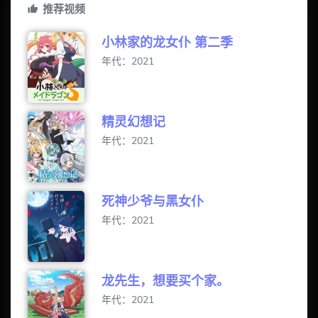
推荐视频
小林家的龙女仆 第二季
年代：2021
精灵幻想记
年代：2021
死神少爷与黑女仆
年代：2021
龙先生，想要买个家。
年代：2021