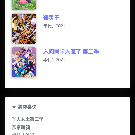
通灵王
年代：2021
入间同学入魔了 第二季
年代：2021
猜你喜欢
军火女王第二季
东京暗鸦