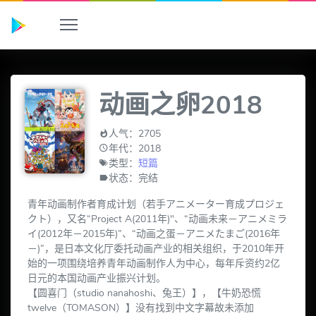
动画之卵2018
人气：2705
年代：2018
类型：
短篇
状态：完结
青年动画制作者育成计划（若手アニメーター育成プロジェ
クト），又名“Project A(2011年)"、“动画未来－アニメミラ
イ(2012年－2015年)”、“动画之蛋－アニメたまご(2016年
－)”，是日本文化厅委托动画产业的相关组织，于2010年开
始的一项围绕培养青年动画制作人为中心，每年斥资约2亿
日元的本国动画产业振兴计划。
【圆喜门（studio nanahoshi、兔王）】，【牛奶恐慌
twelve（TOMASON）】没有找到中文字幕故未添加