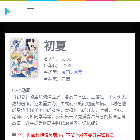
初夏
人气：5996
年代：2006
类型：
校园
/
恋爱
状态：完结
OVA动画
《初夏》的主角海津匠是一名高二学生，正渡过一个无忧无
虑的暑假，还未需要为升学或就业的问题而烦恼。此时在他
的身边出现了不同的女性：青梅竹马的好友、学姐、学妹、
老师、同班同学等等，交织出一个充满青春气息的校园恋爱
故事，谁会成为他高中时代的最深刻记忆呢？
PS：页面仅作信息展示，本站不对内容真实性负责