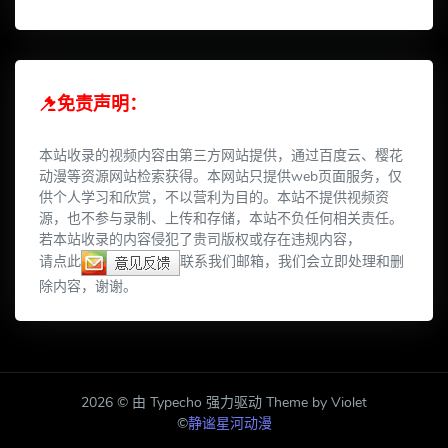
免责声明：
本站收录的视频内容由第三方网站提供，通过百度云、樱花
动漫等资源网站检索获得。本网站只提供web页面服务，仅
供个人学习和欣赏，不以营利为目的。本站不提供视频资
源，也不参与录制、上传和存储，本站不负任何相关责任。
若本站收录的内容侵犯了贵司版权或存在违规内容，
请点此
联系我们邮箱，我们会立即处理和删
除内容，谢谢。
2026 © 由 Typecho 强力驱动 Theme by Violet
©
静谧星河动漫