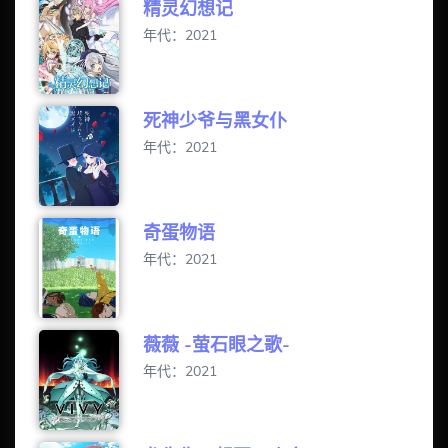
精灵幻想记
年代：2021
死神少爷与黑女仆
年代：2021
奇蛋物语
年代：2021
薇薇 -萤石眼之歌-
年代：2021