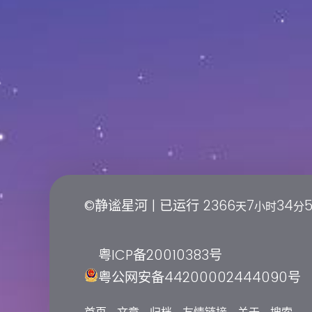
©静谧星河 | 已运行
2366
7
34
天
小时
分
粤ICP备20010383号
粤公网安备44200002444090号