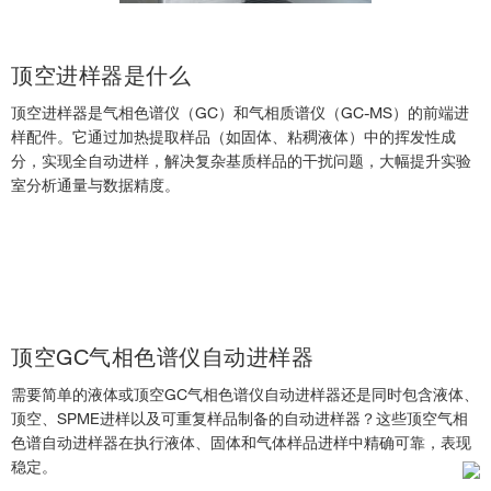
气相色谱 (GC) 柱
›
GC 部件和附件
›
顶空进样器是什么
GC 试剂
›
顶空进样器是气相色谱仪（GC）和气相质谱仪（GC-MS）的前端进
气相色谱(GC)行业案例及应用学习中心
›
样配件。它通过加热提取样品（如固体、粘稠液体）中的挥发性成
分，实现全自动进样，解决复杂基质样品的干扰问题，大幅提升实验
气相色谱
›
室分析通量与数据精度。
气相色谱仪的最新技术，您真的了解吗？
›
索取气相色谱仪报价单
›
‹
耗材及配件
顶空GC气相色谱仪自动进样器
需要简单的液体或顶空GC气相色谱仪自动进样器还是同时包含液体、
气相色谱仪色谱柱
顶空、SPME进样以及可重复样品制备的自动进样器？这些顶空气相
气相色谱仪部件和配件
色谱自动进样器在执行液体、固体和气体样品进样中精确可靠，表现
稳定。
气相色谱仪试剂