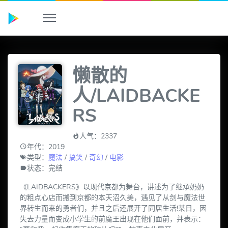
懒散的
人/LAIDBACKE
RS
人气：2337
年代：2019
类型：
魔法
/
搞笑
/
奇幻
/
电影
状态：完结
《LAIDBACKERS》以现代京都为舞台，讲述为了继承奶奶
的粗点心店而搬到京都的本天沼久美，遇见了从剑与魔法世
界转生而来的勇者们，并且之后还展开了同居生活!某日，因
失去力量而变成小学生的前魔王出现在他们面前，并表示：