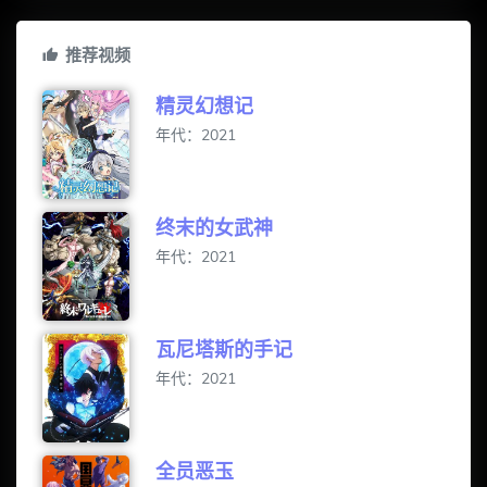
推荐视频
精灵幻想记
年代：2021
终末的女武神
年代：2021
瓦尼塔斯的手记
年代：2021
全员恶玉