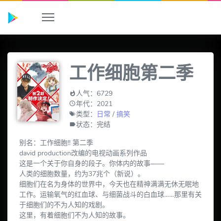
工作细胞第二季
人气：6729
年代：2021
类型：
日常
/
搞笑
状态：完结
别名：工作细胞!! 第二季
david production改编的电视动画系列作品
这是一个关于你自身的段子。你体内的故事——
人类的细胞数量，约为37兆个（新说）。
细胞们在名为身体的世界中，今天也在精神满满无休无眠地
工作。运输氧气的红血球、与细菌战斗的白血球……那里有关
于细胞们的不为人知的戏剧。
这里，有着细胞们不为人知的故事。