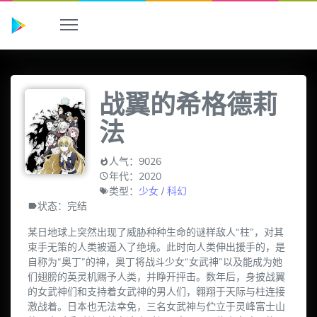
战翼的希格德莉
法
人气：9026
年代：2020
类型：
少女
/
科幻
状态：完结
某日地球上突然出现了威胁种种生命的谜样敌人“柱”，对其
束手无策的人类被逼入了绝境。此时向人类伸出援手的，是
自称为“奥丁”的神，奥丁将战斗少女“女武神”以及能成为她
们翅膀的英灵机赐予人类，并睁开抨击。数年后，身披战翼
的女武神们和支持着女武神的男人们，翱翔于天际与柱连接
激战着。日本也无法幸免，三名女武神与伫立于灵峰富士山