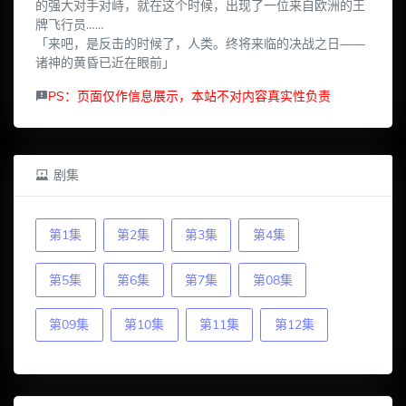
的强大对手对峙，就在这个时候，出现了一位来自欧洲的王
牌飞行员……
「来吧，是反击的时候了，人类。终将来临的决战之日——
诸神的黄昏已近在眼前」
PS：页面仅作信息展示，本站不对内容真实性负责
剧集
第1集
第2集
第3集
第4集
第5集
第6集
第7集
第08集
第09集
第10集
第11集
第12集