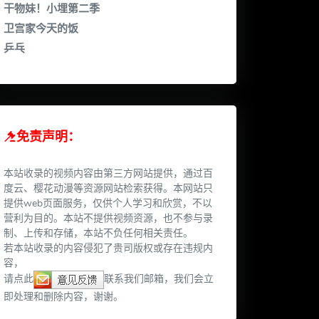
干物妹！小埋第二季
卫宫家今天的饭
乒乓
免责声明：
本站收录的视频内容由第三方网站提供，通过百
度云、樱花动漫等资源网站检索获得。本网站只
提供web页面服务，仅供个人学习和欣赏，不以
营利为目的。本站不提供视频资源，也不参与录
制、上传和存储，本站不负任何相关责任。
若本站收录的内容侵犯了贵司版权或存在违规内
容，
请点此
联系我们邮箱，我们会立
即处理和删除内容，谢谢。