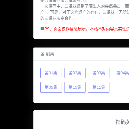
她的性格非常为温柔可人。
一次偶而中，三姐妹遭到了陌生人的突然袭击，而
产”，可是，对于这笔遗产的存在，三姐妹一无所
的三姐妹决定合作。
PS：页面仅作信息展示，本站不对内容真实性
剧集
第01集
第02集
第03集
第04集
第09集
第10集
第11集
扫码