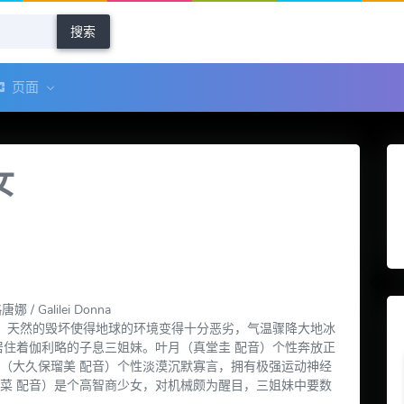
搜索
页面
女
 Galilei Donna
年，天然的毁坏使得地球的环境变得十分恶劣，气温骤降大地冰
居住着伽利略的子息三姐妹。叶月（真堂圭 配音）个性奔放正
（大久保瑠美 配音）个性淡漠沉默寡言，拥有极强运动神经
菜 配音）是个高智商少女，对机械颇为醒目，三姐妹中要数