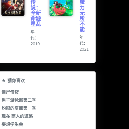
传
魔
说：
力
全新
无
命题
所
星乱
不
能
年
年
代：
代：
2019
2021
猜你喜欢
僵尸借贷
男子游泳部第二季
灼眼的夏娜第一季
现在 两人的道路
妄想学生会