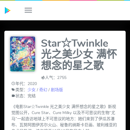
Star☆Twinkle
光之美少女 满怀
想念的星之歌
人气：2755
年代：2020
类型：
少女
/
奇幻
/
剧场版
状态：完结
《电影Star☆Twinkle 光之美少女 满怀想念的星之歌》新视
觉图公开，Cure Star、Cure Milky 以及不可思议的生物“尤
马”一起造访地球上不可思议的地方：她们来到了伊瓜苏瀑
布、瓦努阿图伊苏尔火山、秘鲁的纳斯卡巨画、玻利维亚的