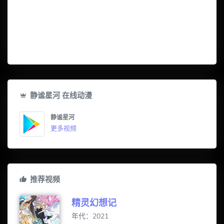
静谧星河 在线动漫
静谧星河
更多视频
推荐视频
精灵幻想记
年代：2021