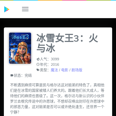
冰雪女王3：火
与冰
人气：3099
年代：2016
类型：
魔法
/
电影
/
剧场版
状态：完结
不断遇到麻烦可算是凯与格尔达这对姐弟的特色了，真相他
们是在冰雪的国家被矮人们养大的。跟着他们长大成人，等
待他们的麻烦也晋级了。这一次，格尔达与新认识的小伙伴
罗兰去根究传说中的许愿球，不想却召唤出封印在许愿球中
的邪恶力量，这对姐弟是否可以或许绝处逢生，还世界一个
宁静？