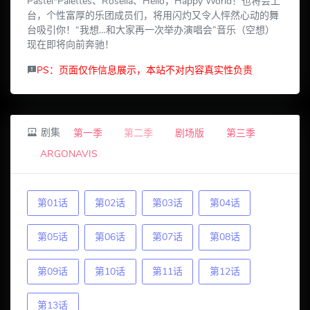
Pastel*Palettes、Roselia、Hello，Happy World！也将会上
台，个性富厚的乐团成员们，将用闪灼又令人怦然心动的舞
台吸引你！“我想…和大家再一次举办演唱会”音乐（空想）
现在即将向前奔驰！
PS：页面仅作信息展示，本站不对内容真实性负责
剧集
第一季
第二季
剧场版
第三季
ARGONAVIS
第01话
第02话
第03话
第04话
第05话
第06话
第07话
第08话
第09话
第10话
第11话
第12话
第13话