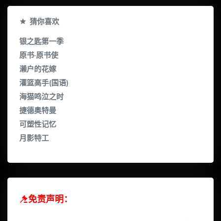
猜你喜欢
银之匙第一季
原书·原书使
濑户的花嫁
灌篮高手(国语)
海猫鸣泣之时
捷德奥特曼
可塑性记忆
月影特工
免责声明：