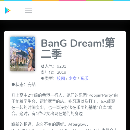
BanG Dream!第
二季
人气：9231
年代：2019
类型：
校园
/
少女
/
音乐
状态：完结
升上高中2年级的香澄一行人，她们的乐团“Poppin'Party”由
于忙着学生会、帮忙家里的店、补习班以及打工，5人能聚
在一起的时间变少，也一直没办法在乐团的基地“仓库”鸠
合。这时，有1位少女出现在她们的身边——
崭新的相逢，永久不变的羁绊。Afterglow、