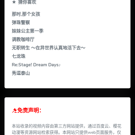
猜你喜欢
那时,那个女孩
弹珠警察
妹妹公主第一季
调教咖啡厅
无职转生 ～在异世界认真地活下去～
七龙珠
Re:Stage! Dream Days♪
秀逗泰山
免责声明：
本站收录的视频内容由第三方网站提供，通过百度云、樱花
动漫等资源网站检索获得。本网站只提供web页面服务，仅