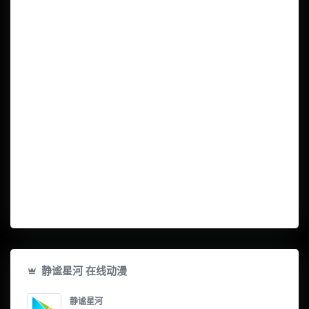
静谧星河 在线动漫
静谧星河