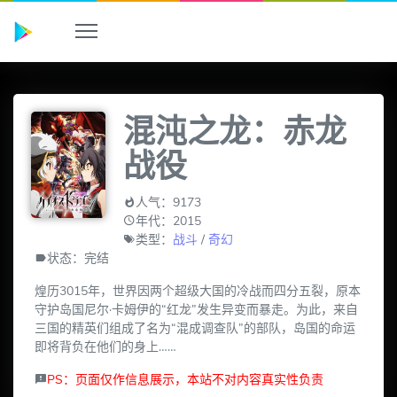
混沌之龙：赤龙
战役
人气：9173
年代：2015
类型：
战斗
/
奇幻
状态：完结
煌历3015年，世界因两个超级大国的冷战而四分五裂，原本
守护岛国尼尔·卡姆伊的“红龙”发生异变而暴走。为此，来自
三国的精英们组成了名为“混成调查队”的部队，岛国的命运
即将背负在他们的身上……
PS：页面仅作信息展示，本站不对内容真实性负责