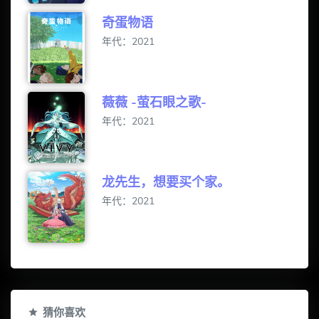
奇蛋物语
年代：2021
薇薇 -萤石眼之歌-
年代：2021
龙先生，想要买个家。
年代：2021
猜你喜欢