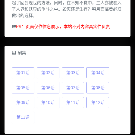
起了回到现世的方法。同时，在不知不觉中，三人亦被卷入
了人界和妖界的争斗之中。毁灭还是生存？鸨月面临着必须
做出的选择。
PS：页面仅作信息展示，本站不对内容真实性负责
剧集
第01话
第02话
第03话
第04话
第05话
第06话
第07话
第08话
第09话
第10话
第11话
第12话
第13话