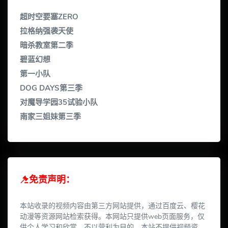
超时空要塞ZERO
拉格纳强袭天使
暗杀教室第二季
碧蓝幻想
第一小队
DOG DAYS第三季
对魔导学园35试验小队
南家三姐妹第三季
免责声明：
本站收录的视频内容由第三方网站提供，通过百度云、樱花
动漫等资源网站检索获得。本网站只提供web页面服务，仅
供个人学习和欣赏，不以营利为目的。本站不提供视频资