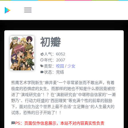
初瓣
人气：6052
年代：2007
类型：
校园
/
少女
状态：完结
熊鹰艺术学院新生“麻井麦”一个非常紧张而不敢出声，有着
极度的恐惧症的女生。而那样的她也不知是什么原因竟被挖
进了“演戏研究会”！？在“演剧研究会”中堪称自信家的“一濑
野乃”、行动力旺盛的“西田理笑”等充满个性的前辈的鼓励
下，面对应为这个世界上最不合适“立足舞台”的人生最大的
试炼，恐怖的日子开始了！！
PS：页面仅作信息展示，本站不对内容真实性负责