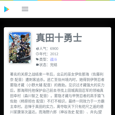
真田十勇士
人气：6900
年代：2012
类型：
战斗
状态：完结
著名的关原之战结束一年后，出云的巫女伊佐那海（佐藤利
奈 配音）遭刺客追杀。逃亡至信州境内时，她得到伊贺忍者
雾隐才藏（小野大辅 配音）的救助。见识过才藏强大的实力
后，那海拜托他保护自己前去寻找上田城真田忍军的领袖真
田幸村（森川智之 配音）。雾隐才藏与甲贺忍者的高手猿飞
佐助（柿原彻也 配音）不打不相识，最终一同效力于一方霸
主幸村。忌惮于真田的实力，离夺取天下只有咫尺之遥的德
川家康渐次逼近。而海野六郎（神谷浩史 配音）、弁丸(望