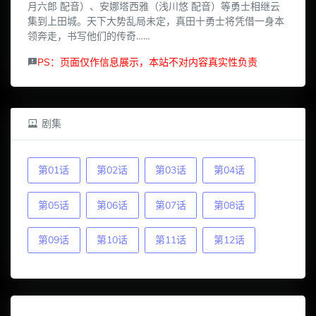
月六郎 配音）、安娜塔西雅（浅川悠 配音）等勇士相继云
集到上田城。天下大势乱局未定，真田十勇士将凭借一身本
领奔走，书写他们的传奇……
PS：页面仅作信息展示，本站不对内容真实性负责
剧集
第01话
第02话
第03话
第04话
第05话
第06话
第07话
第08话
第09话
第10话
第11话
第12话