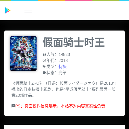
假面骑士时王
人气：14823
年代：2018
类型：
特摄
状态：完结
《假面骑士Zi-O》（日语：仮面ライダージオウ）是2018年
播出的日本特摄电视剧，也是“平成假面骑士”系列最后一部
第20部作品。
PS：页面仅作信息展示，本站不对内容真实性负责