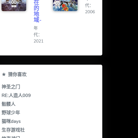
在
代：
的
2006
地
域-
年
代：
2021
猜你喜欢
神圣之门
RE:人造人009
骷髅人
野球少年
猫咪days
生存游戏社